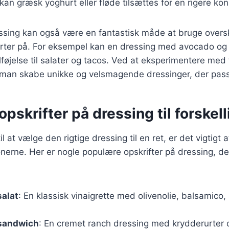
kan græsk yoghurt eller fløde tilsættes for en rigere kon
sing kan også være en fantastisk måde at bruge over
urter på. For eksempel kan en dressing med avocado og 
lføjelse til salater og tacos. Ved at eksperimentere med 
man skabe unikke og velsmagende dressinger, der passer
pskrifter på dressing til forskell
 at vælge den rigtige dressing til en ret, er det vigtigt 
rne. Her er nogle populære opskrifter på dressing, der
salat
: En klassisk vinaigrette med olivenolie, balsamico
 sandwich
: En cremet ranch dressing med krydderurter 