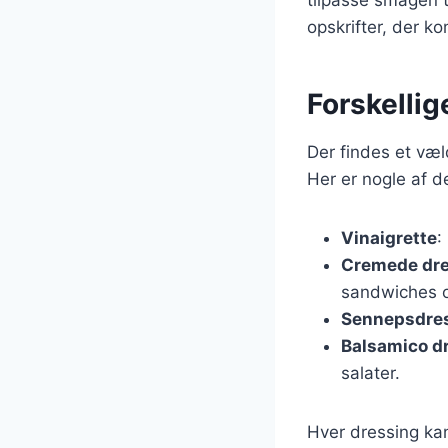
tilpasse smagen t
opskrifter, der k
Forskellig
Der findes et væl
Her er nogle af 
Vinaigrette
:
Cremede dre
sandwiches 
Sennepsdre
Balsamico d
salater.
Hver dressing kan