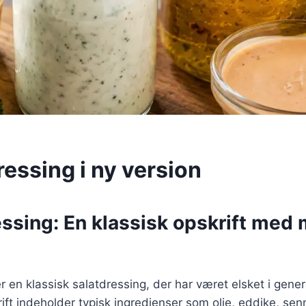
essing i ny version
essing: En klassisk opskrift med
r en klassisk salatdressing, der har været elsket i gene
krift indeholder typisk ingredienser som olie, eddike, sen