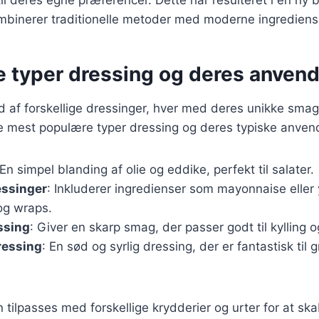
il deres egne præferencer. Dette har resulteret i en ny b
ombinerer traditionelle metoder med moderne ingrediens
e typer dressing og deres anven
d af forskellige dressinger, hver med deres unikke sma
de mest populære typer dressing og deres typiske anven
 En simpel blanding af olie og eddike, perfekt til salater.
ssinger
: Inkluderer ingredienser som mayonnaise eller y
og wraps.
ssing
: Giver en skarp smag, der passer godt til kylling og
ressing
: En sød og syrlig dressing, der er fantastisk til
 tilpasses med forskellige krydderier og urter for at sk