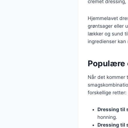
cremet dressing, 
Hjemmelavet dres
grøntsager eller 
lækker og sund ti
ingredienser kan 
Populære o
Når det kommer til
smagskombinatione
forskellige retter:
Dressing til 
honning.
Dressing til