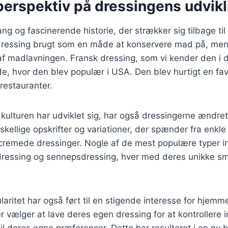
perspektiv på dressingens udvikl
ng og fascinerende historie, der strækker sig tilbage til
 dressing brugt som en måde at konservere mad på, men
 af madlavningen. Fransk dressing, som vi kender den i 
e, hvor den blev populær i USA. Den blev hurtigt en fav
estauranter.
kulturen har udviklet sig, har også dressingerne ændret 
skellige opskrifter og variationer, der spænder fra enkle v
remede dressinger. Nogle af de mest populære typer in
dressing og sennepsdressing, hver med deres unikke sm
aritet har også ført til en stigende interesse for hjemm
vælger at lave deres egen dressing for at kontrollere 