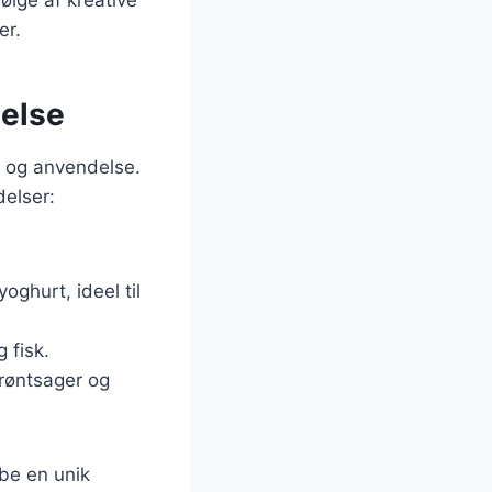
ølge af kreative
er.
delse
g og anvendelse.
delser:
oghurt, ideel til
 fisk.
 grøntsager og
abe en unik