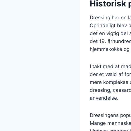
Historisk 
Dressing har en la
Oprindeligt blev
det en vigtig del
det 19. århundred
hjemmekokke og r
I takt med at mad
der et væld af for
mere komplekse c
dressing, caesar
anvendelse.
Dressingens popul
Mange mennesker 