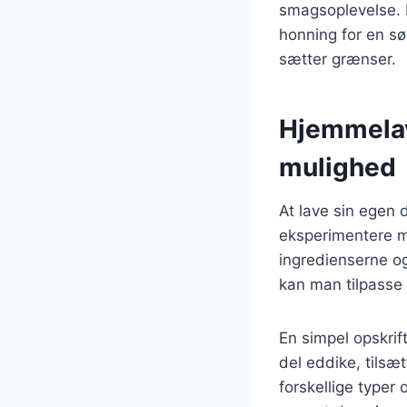
smagsoplevelse. F
honning for en sø
sætter grænser.
Hjemmelav
mulighed
At lave sin egen
eksperimentere m
ingredienserne o
kan man tilpasse
En simpel opskrif
del eddike, tilsæ
forskellige typer