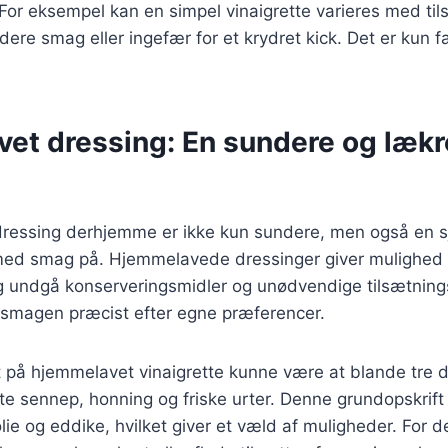
or eksempel kan en simpel vinaigrette varieres med til
dere smag eller ingefær for et krydret kick. Det er kun f
et dressing: En sundere og lækr
 dressing derhjemme er ikke kun sundere, men også en 
ed smag på. Hjemmelavede dressinger giver mulighed fo
g undgå konserveringsmidler og unødvendige tilsætning
 smagen præcist efter egne præferencer.
t på hjemmelavet vinaigrette kunne være at blande tre 
tte sennep, honning og friske urter. Denne grundopskrif
 olie og eddike, hvilket giver et væld af muligheder. For 