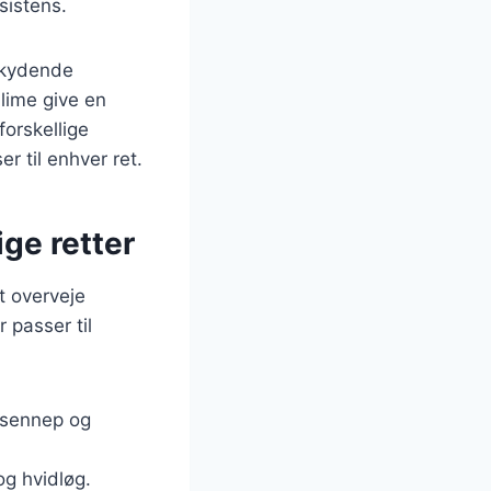
sistens.
skydende
lime give en
forskellige
 til enhver ret.
ige retter
at overveje
 passer til
, sennep og
og hvidløg.