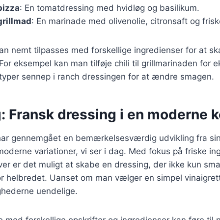
pizza
: En tomatdressing med hvidløg og basilikum.
grillmad
: En marinade med olivenolie, citronsaft og fris
kan nemt tilpasses med forskellige ingredienser for at s
r eksempel kan man tilføje chili til grillmarinaden for e
 typer sennep i ranch dressingen for at ændre smagen.
g: Fransk dressing i en moderne 
har gennemgået en bemærkelsesværdig udvikling fra sin
 moderne variationer, vi ser i dag. Med fokus på friske i
ver er det muligt at skabe en dressing, der ikke kun sm
or helbredet. Uanset om man vælger en simpel vinaigrett
ighederne uendelige.