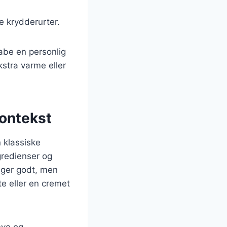
ke krydderurter.
kabe en personlig
kstra varme eller
kontekst
 klassiske
ngredienser og
ager godt, men
e eller en cremet