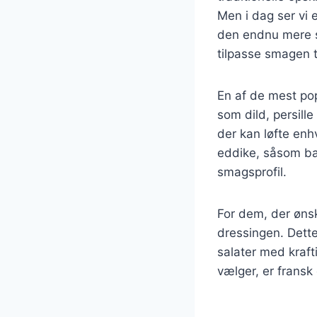
Men i dag ser vi e
den endnu mere s
tilpasse smagen ti
En af de mest pop
som dild, persille
der kan løfte en
eddike, såsom bal
smagsprofil.
For dem, der ønsk
dressingen. Dette
salater med kraft
vælger, er fransk 