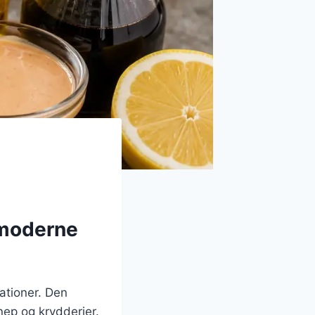
 moderne
rationer. Den
nep og krydderier.