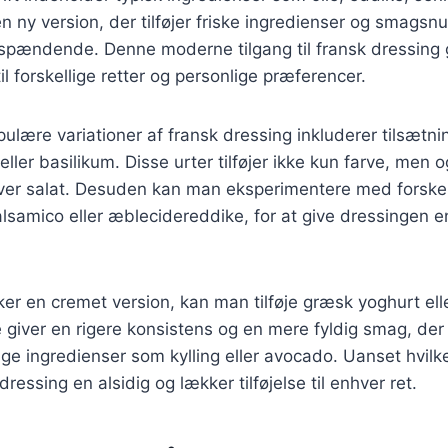
n ny version, der tilføjer friske ingredienser og smagsnu
pændende. Denne moderne tilgang til fransk dressing g
l forskellige retter og personlige præferencer.
ulære variationer af fransk dressing inkluderer tilsætnin
 eller basilikum. Disse urter tilføjer ikke kun farve, men 
hver salat. Desuden kan man eksperimentere med forskel
samico eller æblecidereddike, for at give dressingen e
er en cremet version, kan man tilføje græsk yoghurt eller
 giver en rigere konsistens og en mere fyldig smag, der 
ige ingredienser som kylling eller avocado. Uanset hvil
dressing en alsidig og lækker tilføjelse til enhver ret.