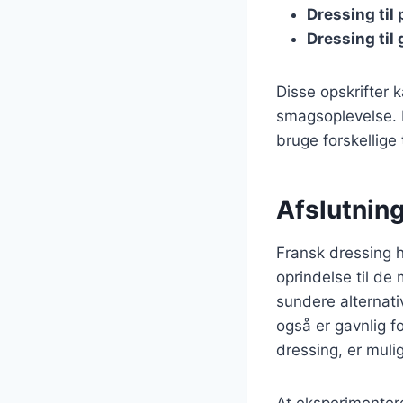
Dressing til 
Dressing til 
Disse opskrifter 
smagsoplevelse. Fo
bruge forskellige
Afslutnin
Fransk dressing 
oprindelse til de
sundere alternati
også er gavnlig f
dressing, er mul