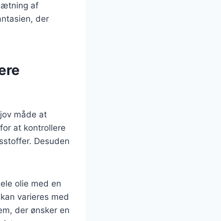
sætning af
antasien, der
ere
sjov måde at
r at kontrollere
sstoffer. Desuden
dele olie med en
t kan varieres med
dem, der ønsker en