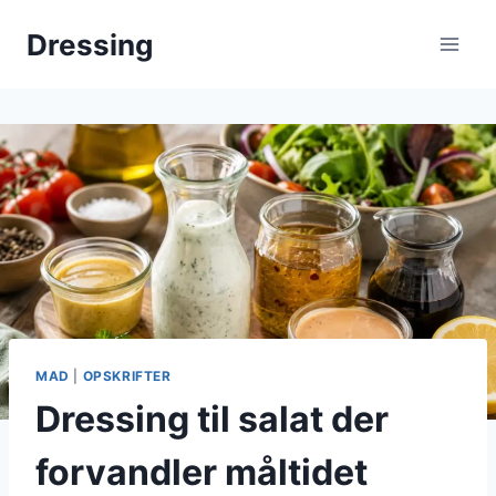
Fortsæt
Dressing
til
indhold
MAD
|
OPSKRIFTER
Dressing til salat der
forvandler måltidet