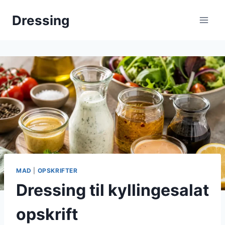
Fortsæt
Dressing
til
indhold
MAD
|
OPSKRIFTER
Dressing til kyllingesalat
opskrift