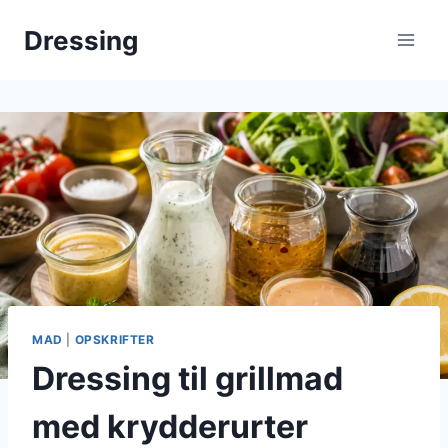
Fortsæt
Dressing
til
indhold
MAD
|
OPSKRIFTER
Dressing til grillmad
med krydderurter