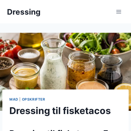
Fortsæt
Dressing
til
indhold
MAD
|
OPSKRIFTER
Dressing til fisketacos