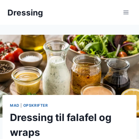
Fortsæt
Dressing
til
indhold
MAD
|
OPSKRIFTER
Dressing til falafel og
wraps