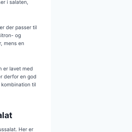
r i salaten,
r der passer til
itron- og
er, mens en
n er lavet med
er derfor en god
 kombination til
alat
ussalat. Her er