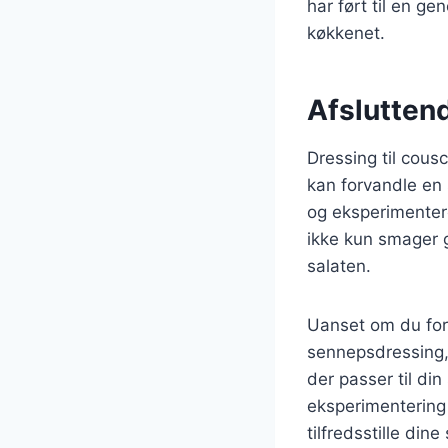
har ført til en gen
køkkenet.
Afsluttend
Dressing til cous
kan forvandle en 
og eksperimenter
ikke kun smager g
salaten.
Uanset om du fore
sennepsdressing, 
der passer til di
eksperimentering
tilfredsstille din