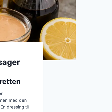
sager
 retten
en
, men med den
En dressing til