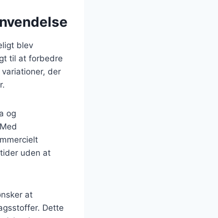
anvendelse
ligt blev
t til at forbedre
variationer, der
r.
a og
. Med
ommercielt
ltider uden at
ønsker at
gsstoffer. Dette