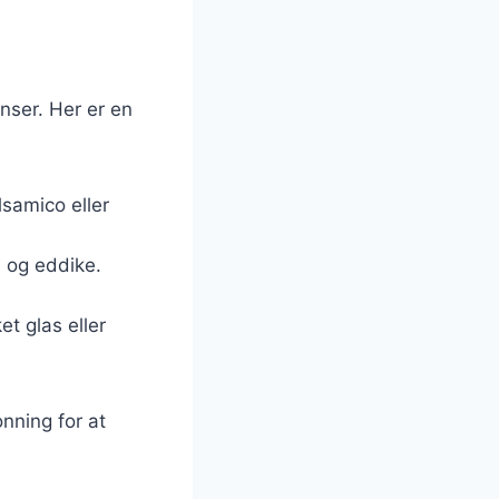
enser. Her er en
lsamico eller
e og eddike.
et glas eller
onning for at