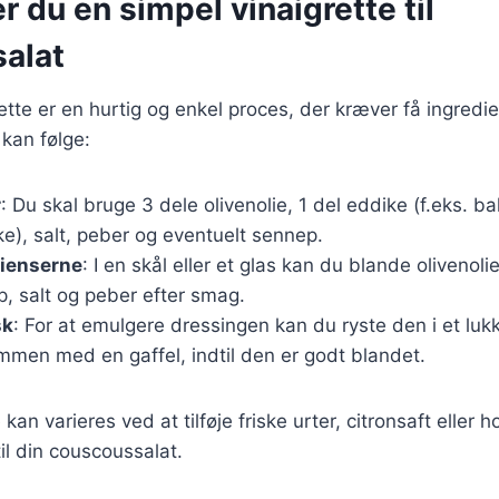
r du en simpel vinaigrette til
alat
rette er en hurtig og enkel proces, der kræver få ingredi
 kan følge:
r
: Du skal bruge 3 dele olivenolie, 1 del eddike (f.eks. ba
e), salt, peber og eventuelt sennep.
dienserne
: I en skål eller et glas kan du blande olivenoli
, salt og peber efter smag.
sk
: For at emulgere dressingen kan du ryste den i et lukk
mmen med en gaffel, indtil den er godt blandet.
kan varieres ved at tilføje friske urter, citronsaft eller h
il din couscoussalat.