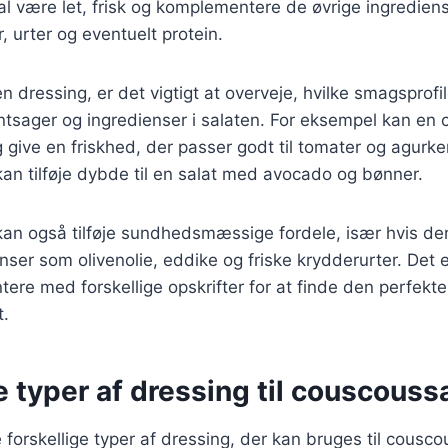
l være let, frisk og komplementere de øvrige ingrediense
 urter og eventuelt protein.
 dressing, er det vigtigt at overveje, hvilke smagsprofile
ntsager og ingredienser i salaten. For eksempel kan en c
g give en friskhed, der passer godt til tomater og agurk
an tilføje dybde til en salat med avocado og bønner.
kan også tilføje sundhedsmæssige fordele, især hvis de
enser som olivenolie, eddike og friske krydderurter. Det 
tere med forskellige opskrifter for at finde den perfekte
t.
e typer af dressing til couscouss
forskellige typer af dressing, der kan bruges til cousco