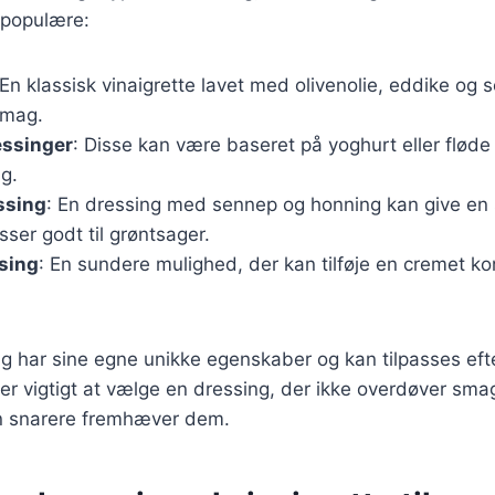
 populære:
 En klassisk vinaigrette lavet med olivenolie, eddike og 
 smag.
ssinger
: Disse kan være baseret på yoghurt eller fløde o
g.
ssing
: En dressing med sennep og honning kan give en 
ser godt til grøntsager.
sing
: En sundere mulighed, der kan tilføje en cremet ko
ng har sine egne unikke egenskaber og kan tilpasses ef
er vigtigt at vælge en dressing, der ikke overdøver smag
n snarere fremhæver dem.