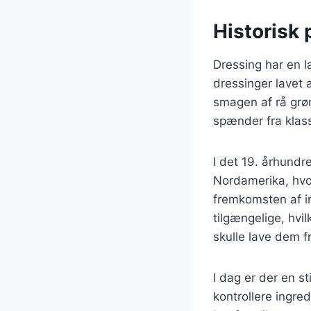
Historisk
Dressing har en la
dressinger lavet 
smagen af rå grøn
spænder fra klass
I det 19. århundr
Nordamerika, hvor
fremkomsten af i
tilgængelige, hvil
skulle lave dem 
I dag er der en s
kontrollere ingre