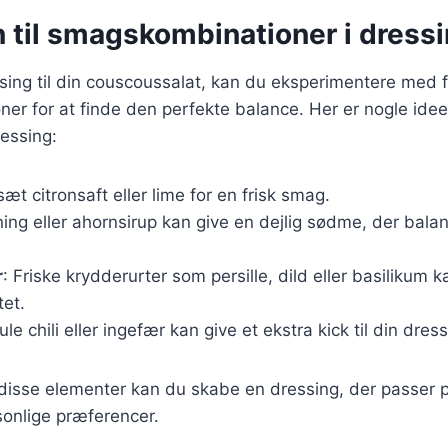
n til smagskombinationer i dress
sing til din couscoussalat, kan du eksperimentere med f
r for at finde den perfekte balance. Her er nogle ideer
ressing:
lsæt citronsaft eller lime for en frisk smag.
ing eller ahornsirup kan give en dejlig sødme, der balan
r
: Friske krydderurter som persille, dild eller basilikum k
tet.
le chili eller ingefær kan give et ekstra kick til din dress
isse elementer kan du skabe en dressing, der passer pe
sonlige præferencer.