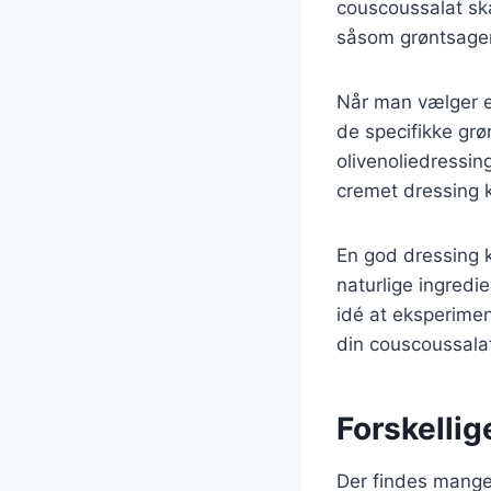
couscoussalat ska
såsom grøntsager,
Når man vælger en
de specifikke grø
olivenoliedressin
cremet dressing k
En god dressing 
naturlige ingredi
idé at eksperimen
din couscoussala
Forskellig
Der findes mange 