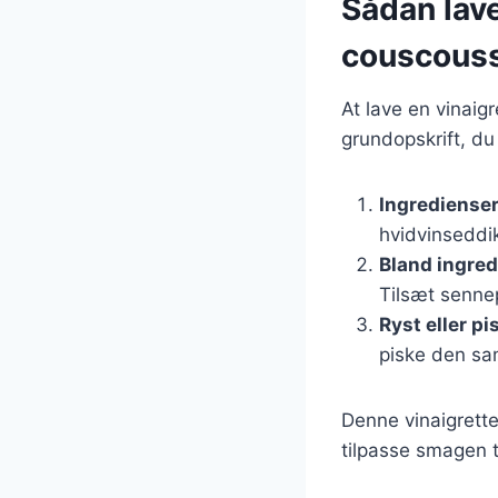
Sådan lave
couscouss
At lave en vinaig
grundopskrift, du
Ingrediense
hvidvinseddik
Bland ingre
Tilsæt sennep
Ryst eller pi
piske den sa
Denne vinaigrette 
tilpasse smagen t