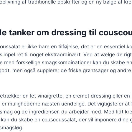
oplivning af traditionelle opskrifter og en ny bølge af krea
e tanker om dressing til cousco
coussalat er ikke bare en tilføjelse; det er en essentiel 
simpel ret til noget ekstraordinært. Ved at vælge de rig
e med forskellige smagskombinationer kan du skabe en
odt, men også supplerer de friske grøntsager og andre 
trækker en let vinaigrette, en cremet dressing eller en 
er mulighederne næsten uendelige. Det vigtigste er at 
n smag og de ingredienser, du arbejder med. Med lidt kre
 kan du skabe en couscoussalat, der vil imponere dine 
e smagsløg.