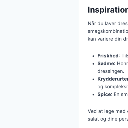
Inspiratio
Når du laver dres
smagskombinatione
kan variere din d
Friskhed
: Ti
Sødme
: Honn
dressingen.
Krydderurte
og kompleksi
Spice
: En smu
Ved at lege med d
salat og dine per