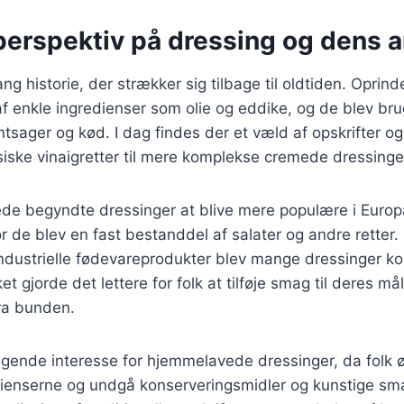
 perspektiv på dressing og dens 
ng historie, der strækker sig tilbage til oldtiden. Oprinde
af enkle ingredienser som olie og eddike, og de blev brug
tsager og kød. I dag findes der et væld af opskrifter og 
iske vinaigretter til mere komplekse cremede dressinge
ede begyndte dressinger at blive mere populære i Europ
 de blev en fast bestanddel af salater og andre retter
ndustrielle fødevareprodukter blev mange dressinger k
ket gjorde det lettere for folk at tilføje smag til deres må
fra bunden.
tigende interesse for hjemmelavede dressinger, da folk 
dienserne og undgå konserveringsmidler og kunstige sma