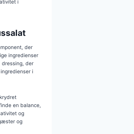
tivitet i
ussalat
komponent, der
tige ingredienser
 dressing, der
ingredienser i
krydret
finde en balance,
ativitet og
gæster og