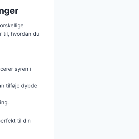
inger
orskellige
 til, hvordan du
cerer syren i
an tilføje dybde
ing.
rfekt til din