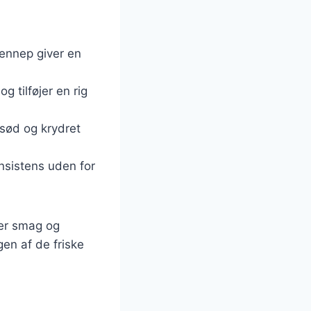
sennep giver en
g tilføjer en rig
sød og krydret
nsistens uden for
ter smag og
en af de friske