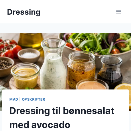
Fortsæt
Dressing
til
indhold
MAD
|
OPSKRIFTER
Dressing til bønnesalat
med avocado