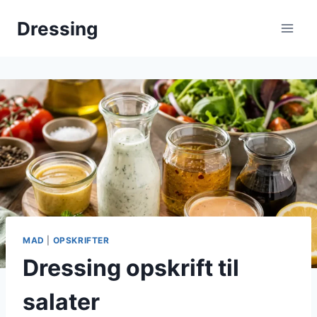
Fortsæt
Dressing
til
indhold
MAD
|
OPSKRIFTER
Dressing opskrift til
salater