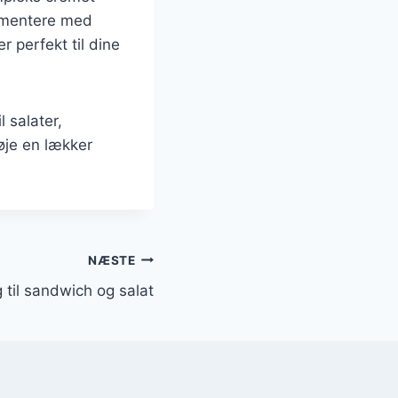
rimentere med
r perfekt til dine
 salater,
øje en lækker
NÆSTE
 til sandwich og salat