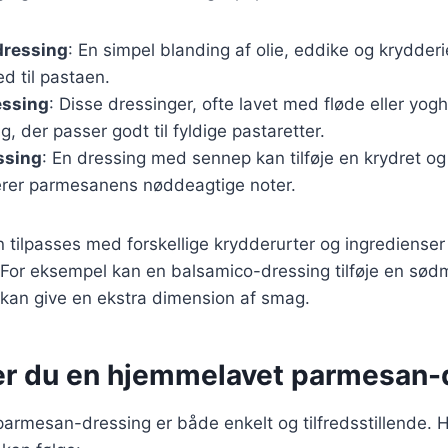
dressing
: En simpel blanding af olie, eddike og krydderie
ed til pastaen.
essing
: Disse dressinger, ofte lavet med fløde eller yoghu
g, der passer godt til fyldige pastaretter.
ssing
: En dressing med sennep kan tilføje en krydret o
rer parmesanens nøddeagtige noter.
 tilpasses med forskellige krydderurter og ingredienser
. For eksempel kan en balsamico-dressing tilføje en sø
 kan give en ekstra dimension af smag.
er du en hjemmelavet parmesan-
parmesan-dressing er både enkelt og tilfredsstillende. H