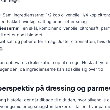
 kan følge:
r
: Saml ingredienserne: 1/2 kop olivenolie, 1/4 kop citron
ed hakket hvidløg, salt og peber efter smag.
dienserne
: I en skål, kombiner olivenolie, citronsaft, pa
til det er godt blandet.
lsæt salt og peber efter smag. Juster citronsaften, hvis
g.
n opbevares i køleskabet i op til en uge. Husk at ryste 
uger den, da ingredienserne kan adskille sig over tid.
 perspektiv på dressing og parm
ng historie, der går tilbage til oldtiden, hvor olivenolie 
veringsmidler og smagsforstærkere. I Italien, hvor pa