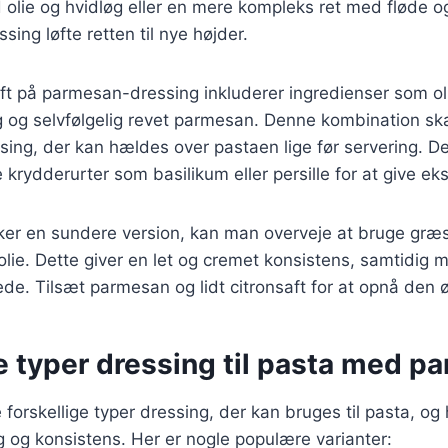
olie og hvidløg eller en mere kompleks ret med fløde o
ing løfte retten til nye højder.
ift på parmesan-dressing inkluderer ingredienser som ol
øg og selvfølgelig revet parmesan. Denne kombination s
ing, der kan hældes over pastaen lige før servering. D
ske krydderurter som basilikum eller persille for at give ek
ker en sundere version, kan man overveje at bruge græ
 olie. Dette giver en let og cremet konsistens, samtidig
ede. Tilsæt parmesan og lidt citronsaft for at opnå de
e typer dressing til pasta med p
forskellige typer dressing, der kan bruges til pasta, og 
 og konsistens. Her er nogle populære varianter: