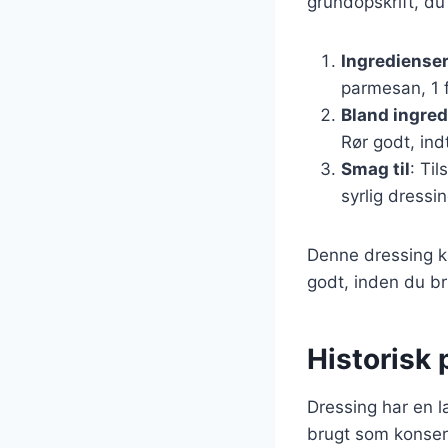
grundopskrift, du
Ingrediense
parmesan, 1 f
Bland ingre
Rør godt, ind
Smag til
: Ti
syrlig dressin
Denne dressing ka
godt, inden du br
Historisk
Dressing har en la
brugt som konser