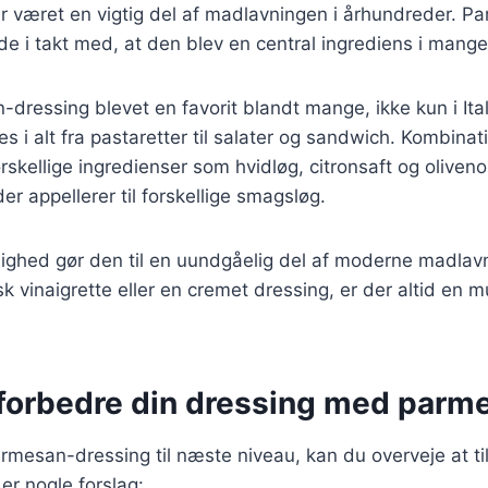
er været en vigtig del af madlavningen i århundreder. 
de i takt med, at den blev en central ingrediens i mange 
-dressing blevet en favorit blandt mange, ikke kun i It
s i alt fra pastaretter til salater og sandwich. Kombinat
kellige ingredienser som hvidløg, citronsaft og oliveno
er appellerer til forskellige smagsløg.
dighed gør den til en uundgåelig del af moderne madla
isk vinaigrette eller en cremet dressing, er der altid en 
t forbedre din dressing med parm
armesan-dressing til næste niveau, kan du overveje at til
er nogle forslag: