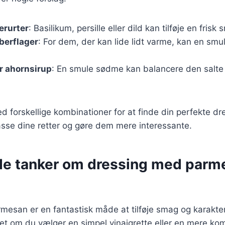
erurter
: Basilikum, persille eller dild kan tilføje en frisk
eberflager
: For dem, der kan lide lidt varme, kan en smule
r ahornsirup
: En smule sødme kan balancere den salte
 forskellige kombinationer for at finde din perfekte dre
asse dine retter og gøre dem mere interessante.
de tanker om dressing med parme
esan er en fantastisk måde at tilføje smag og karakter 
et om du vælger en simpel vinaigrette eller en mere ko