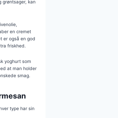
g grøntsager, kan
ivenolie,
kaber en cremet
et er også en god
stra friskhed.
sk yoghurt som
 med at man holder
n ønskede smag.
armesan
hver type har sin