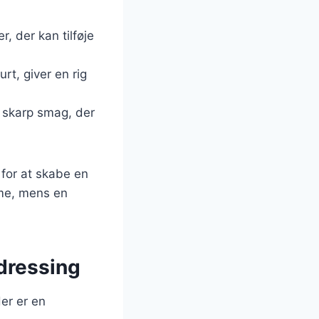
r, der kan tilføje
rt, giver en rig
g skarp smag, der
 for at skabe en
dme, mens en
dressing
er er en