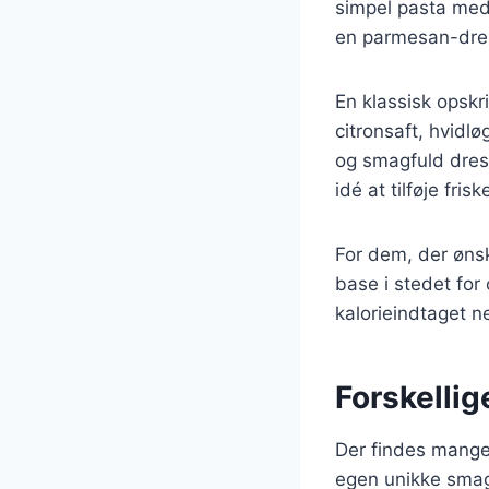
simpel pasta med 
en parmesan-dress
En klassisk opskr
citronsaft, hvidl
og smagfuld dress
idé at tilføje fri
For dem, der øns
base i stedet for
kalorieindtaget n
Forskellig
Der findes mange 
egen unikke smag