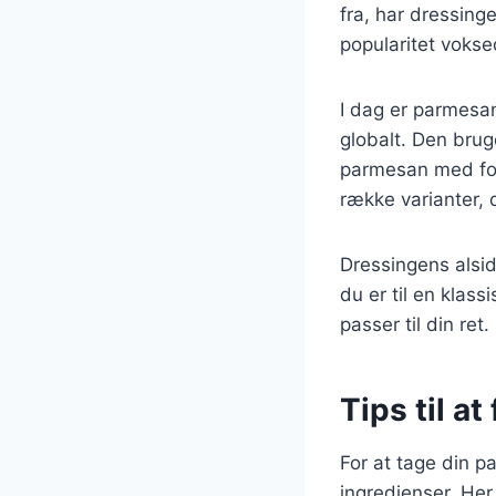
fra, har dressing
popularitet vokse
I dag er parmesan
globalt. Den bruge
parmesan med fors
række varianter, d
Dressingens alsi
du er til en klass
passer til din ret.
Tips til a
For at tage din p
ingredienser. Her 