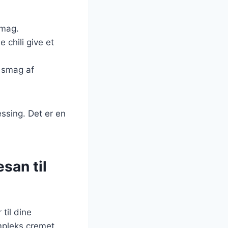
 smag.
 chili give et
 smag af
ssing. Det er en
san til
til dine
mpleks cremet