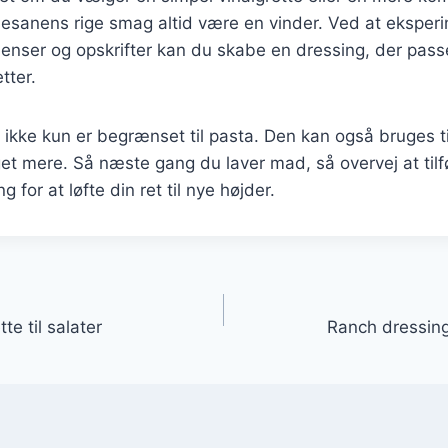
rmesanens rige smag altid være en vinder. Ved at ekspe
dienser og opskrifter kan du skabe en dressing, der passe
tter.
 ikke kun er begrænset til pasta. Den kan også bruges til
t mere. Så næste gang du laver mad, så overvej at tilf
for at løfte din ret til nye højder.
gation
e til salater
Ranch dressing