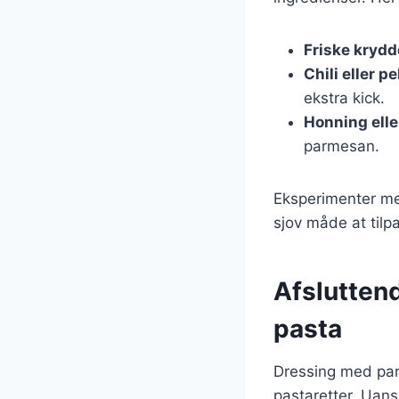
Friske krydd
Chili eller p
ekstra kick.
Honning elle
parmesan.
Eksperimenter med
sjov måde at tilp
Afslutten
pasta
Dressing med parm
pastaretter. Uans