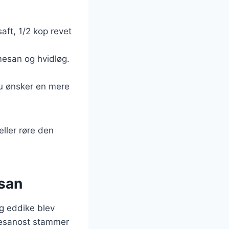
saft, 1/2 kop revet
rmesan og hvidløg.
 du ønsker en mere
eller røre den
esan
og eddike blev
rmesanost stammer