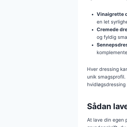
Vinaigrette 
en let syrligh
Cremede dr
og fyldig sma
Sennepsdre
komplemente
Hver dressing kan
unik smagsprofil
hvidløgsdressing
Sådan lav
At lave din egen 