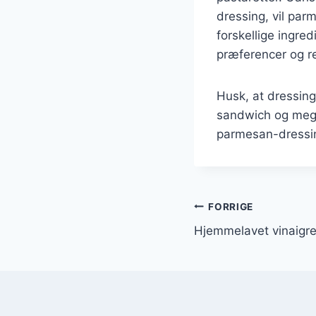
dressing, vil pa
forskellige ingre
præferencer og re
Husk, at dressing
sandwich og mege
parmesan-dressing 
Indlægsnavi
FORRIGE
Hjemmelavet vinaigrett