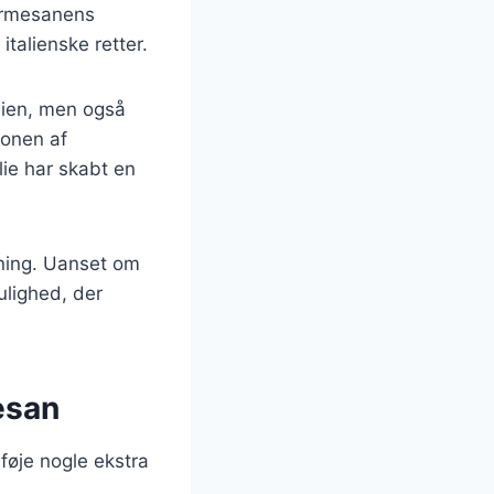
Parmesanens
italienske retter.
alien, men også
ionen af
lie har skabt en
vning. Uanset om
mulighed, der
esan
føje nogle ekstra