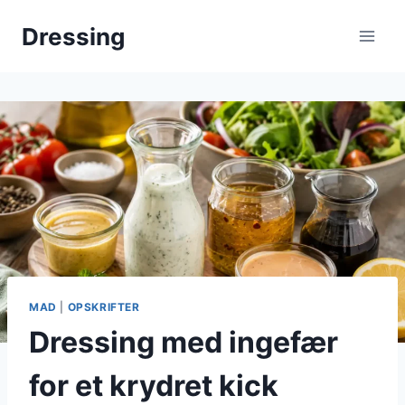
Fortsæt
Dressing
til
indhold
MAD
|
OPSKRIFTER
Dressing med ingefær
for et krydret kick