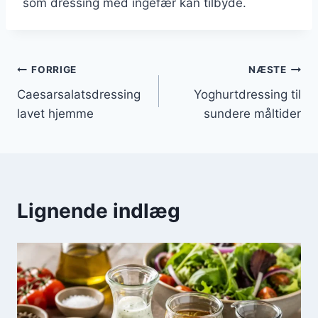
som dressing med ingefær kan tilbyde.
Indlægsnavigation
FORRIGE
NÆSTE
Caesarsalatsdressing
Yoghurtdressing til
lavet hjemme
sundere måltider
Lignende indlæg