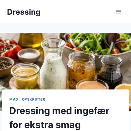
Fortsæt
Dressing
til
indhold
MAD
|
OPSKRIFTER
Dressing med ingefær
for ekstra smag