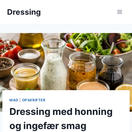
Fortsæt
Dressing
til
indhold
MAD
|
OPSKRIFTER
Dressing med honning
og ingefær smag