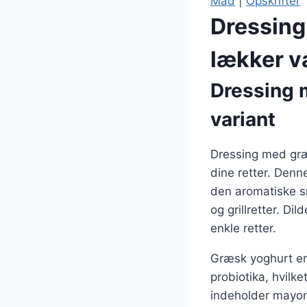
Mad
|
Opskrifter
Dressing
lækker v
Dressing 
variant
Dressing med græs
dine retter. Den
den aromatiske sm
og grillretter. D
enkle retter.
Græsk yoghurt er
probiotika, hvilket
indeholder mayon