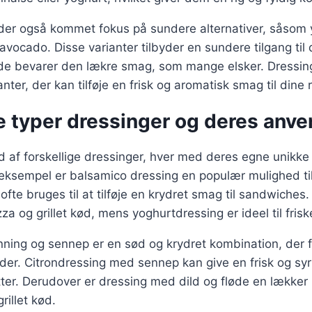
r der også kommet fokus på sundere alternativer, såsom
vocado. Disse varianter tilbyder en sundere tilgang til 
de bevarer den lækre smag, som mange elsker. Dressing
ter, der kan tilføje en frisk og aromatisk smag til dine r
e typer dressinger og deres anve
d af forskellige dressinger, hver med deres egne unikke
eksempel er balsamico dressing en populær mulighed til
fte bruges til at tilføje en krydret smag til sandwiches
pizza og grillet kød, mens yoghurtdressing er ideel til fris
ing og sennep er en sød og krydret kombination, der fu
der. Citrondressing med sennep kan give en frisk og syr
etter. Derudover er dressing med dild og fløde en lækker 
rillet kød.