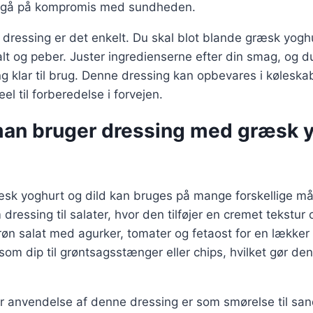
t gå på kompromis med sundheden.
 dressing er det enkelt. Du skal blot blande græsk yog
salt og peber. Juster ingredienserne efter din smag, og du
g klar til brug. Denne dressing kan opbevares i køleskab
eel til forberedelse i forvejen.
an bruger dressing med græsk y
sk yoghurt og dild kan bruges på mange forskellige må
ressing til salater, hvor den tilføjer en cremet tekstur 
røn salat med agurker, tomater og fetaost for en lækker
om dip til grøntsagsstænger eller chips, hvilket gør den
 anvendelse af denne dressing er som smørelse til sa