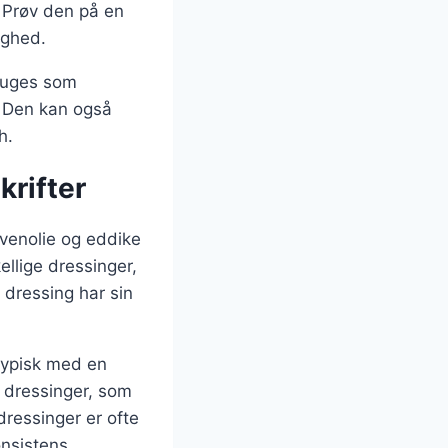
. Prøv den på en
ighed.
bruges som
s. Den kan også
h.
krifter
livenolie og eddike
llige dressinger,
 dressing har sin
 typisk med en
 dressinger, som
dressinger er ofte
onsistens.