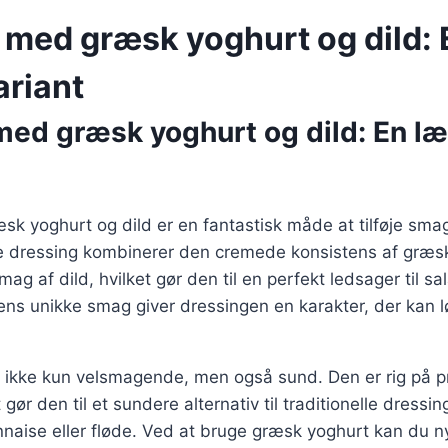
 med græsk yoghurt og dild: 
ariant
med græsk yoghurt og dild: En l
k yoghurt og dild er en fantastisk måde at tilføje smag 
ne dressing kombinerer den cremede konsistens af græ
ag af dild, hvilket gør den til en perfekt ledsager til s
ildens unikke smag giver dressingen en karakter, der kan 
 ikke kun velsmagende, men også sund. Den er rig på p
 gør den til et sundere alternativ til traditionelle dressin
naise eller fløde. Ved at bruge græsk yoghurt kan du 