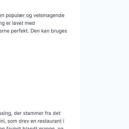
er en populær og velsmagende
ing er lavet med
erne perfekt. Den kan bruges
essing, der stammer fra det
ni, som drev en restaurant i
en favorit blandt mange, og