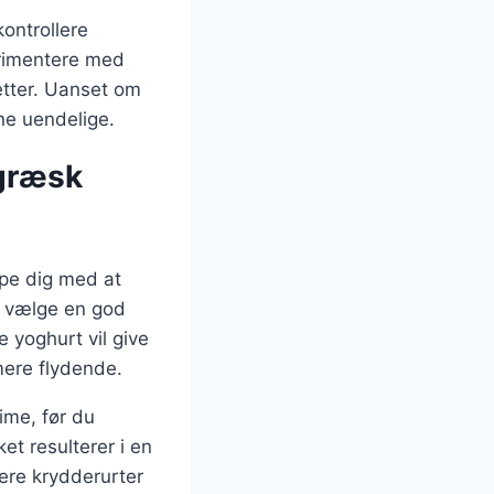
ontrollere
erimentere med
etter. Uanset om
ne uendelige.
 græsk
lpe dig med at
t vælge en god
 yoghurt vil give
mere flydende.
ime, før du
ket resulterer i en
ere krydderurter