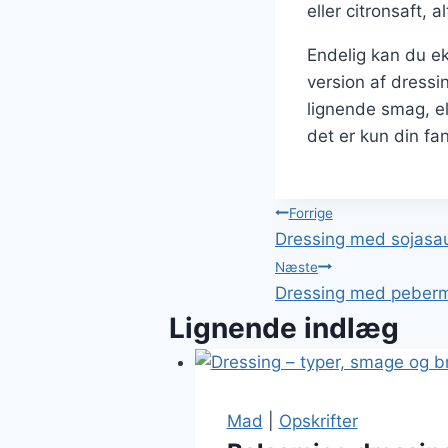
eller citronsaft, 
Endelig kan du ek
version af dressi
lignende smag, el
det er kun din fa
Indlægsnavi
Forrige
Dressing med sojasau
Næste
Dressing med pebermy
Lignende indlæg
Mad
|
Opskrifter