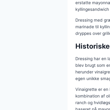
erstatte mayonnai
kyllingesandwich 
Dressing med græs
marinade til kylli
dryppes over grill
Historiske
Dressing har en la
blev brugt som en
herunder vinaigr
egen unikke smag 
Vinaigrette er en 
kombination af ol
ranch og hvidløgs
baseret på mayonn