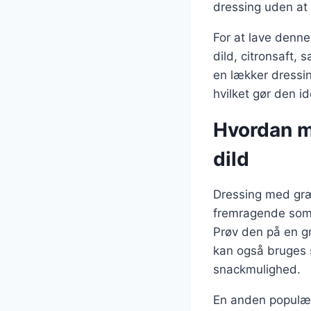
dressing uden a
For at lave denne
dild, citronsaft, 
en lækker dressin
hvilket gør den id
Hvordan m
dild
Dressing med græ
fremragende som d
Prøv den på en g
kan også bruges s
snackmulighed.
En anden populær