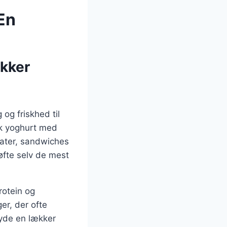
En
ækker
og friskhed til
sk yoghurt med
alater, sandwiches
løfte selv de mest
rotein og
ger, der ofte
nyde en lækker