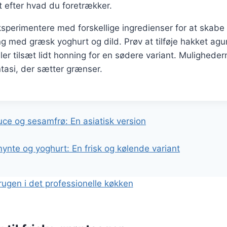
alt efter hvad du foretrækker.
sperimentere med forskellige ingredienser for at skabe
ng med græsk yoghurt og dild. Prøv at tilføje hakket agur
ler tilsæt lidt honning for en sødere variant. Mulighede
ntasi, der sætter grænser.
gation
ce og sesamfrø: En asiatisk version
nte og yoghurt: En frisk og kølende variant