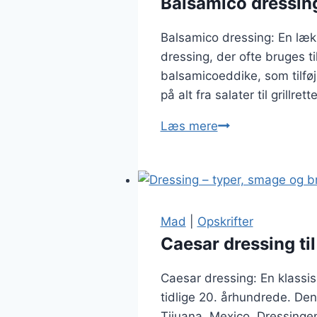
Balsamico dressing 
Balsamico dressing: En lækk
dressing, der ofte bruges t
balsamicoeddike, som tilfø
på alt fra salater til grillret
Balsamico
Læs mere
dressing
til
friske
grøntsager
Mad
|
Opskrifter
Caesar dressing til
Caesar dressing: En klassis
tidlige 20. århundrede. Den
Tijuana, Mexico. Dressinge