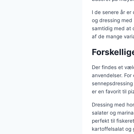
I de senere år e
og dressing med a
samtidig med at 
af de mange varian
Forskellig
Der findes et væl
anvendelser. For 
sennepsdressing o
er en favorit til 
Dressing med honn
salater og marina
perfekt til fisker
kartoffelsalat og g