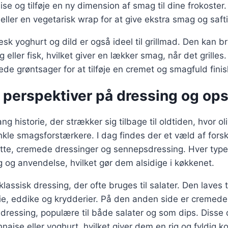
se og tilføje en ny dimension af smag til dine frokoster
eller en vegetarisk wrap for at give ekstra smag og saft
k yoghurt og dild er også ideel til grillmad. Den kan 
ng eller fisk, hvilket giver en lækker smag, når det grille
ede grøntsager for at tilføje en cremet og smagfuld finis
 perspektiver på dressing og ops
ng historie, der strækker sig tilbage til oldtiden, hvor o
kle smagsforstærkere. I dag findes der et væld af forske
ette, cremede dressinger og sennepsdressing. Hver type
og anvendelse, hvilket gør dem alsidige i køkkenet.
klassisk dressing, der ofte bruges til salater. Den laves
ie, eddike og krydderier. På den anden side er cremede
dressing, populære til både salater og som dips. Disse 
aise eller yoghurt, hvilket giver dem en rig og fyldig k