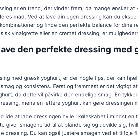
ing er en trend, der vinder frem, da mange ønsker at k
 deres mad. Ved at lave din egen dressing kan du eksp
kombinationer og finde den perfekte balance for dine r
sisk vinaigrette eller en cremet dressing, er muligheder
t lave den perfekte dressing med
sing med græsk yoghurt, er der nogle tips, der kan hjæ
smag og konsistens. Først og fremmest er det vigtigt a
ghurt, da dette vil påvirke den endelige smag. En tykkere
ressing, mens en lettere yoghurt kan gøre dressingen 
d idé at lade dressingen hvile i køleskabet i mindst en t
e giver smagene tid til at blande sig og udvikle sig, hvil
dressing. Du kan også justere smagen ved at tilføje fl