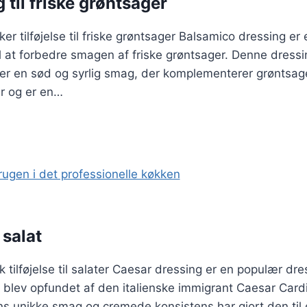
til friske grøntsager
er tilføjelse til friske grøntsager Balsamico dressing 
il at forbedre smagen af friske grøntsager. Denne dress
jer en sød og syrlig smag, der komplementerer grøntsag
ter og er en…
 salat
k tilføjelse til salater Caesar dressing er en populær dr
 blev opfundet af den italienske immigrant Caesar Cardi
ns unikke smag og cremede konsistens har gjort den til 