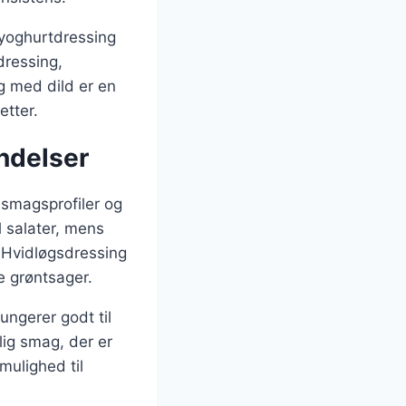
 yoghurtdressing
dressing,
 med dild er en
etter.
ndelser
 smagsprofiler og
 salater, mens
. Hvidløgsdressing
ke grøntsager.
ngerer godt til
lig smag, der er
mulighed til