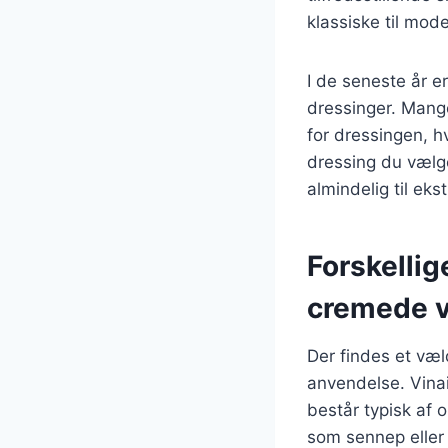
klassiske til mode
I de seneste år e
dressinger. Mang
for dressingen, h
dressing du vælger
almindelig til eks
Forskellig
cremede v
Der findes et væl
anvendelse. Vinaig
består typisk af 
som sennep eller 