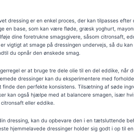
et dressing er en enkel proces, der kan tilpasses efter
ge en base, som kan være fløde, græsk yoghurt, mayonna
ilføje dine foretrukne smagsgivere, såsom citronsaft, ed
 er vigtigt at smage på dressingen undervejs, så du kan 
indtil du opnår den ønskede smag.
rregel er at bruge tre dele olie til en del eddike, når d
 cremede dressinger kan du eksperimentere med forholde
 finde den perfekte konsistens. Tilsætning af søde ing
kker kan også hjælpe med at balancere smagen, især hvi
citronsaft eller eddike.
din dressing, kan du opbevare den i en tætsluttende beh
este hjemmelavede dressinger holder sig godt i op til e