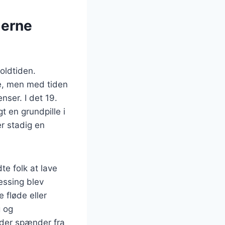
derne
 oldtiden.
ke, men med tiden
ser. I det 19.
t en grundpille i
r stadig en
te folk at lave
essing blev
 fløde eller
g og
, der spænder fra