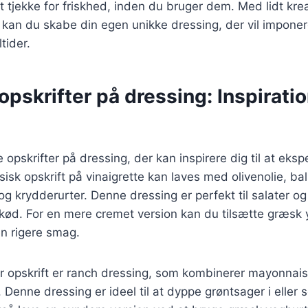
t tjekke for friskhed, inden du bruger dem. Med lidt krea
 kan du skabe din egen unikke dressing, der vil impone
tider.
pskrifter på dressing: Inspiration
e opskrifter på dressing, der kan inspirere dig til at eksp
sisk opskrift på vinaigrette kan laves med olivenolie, b
g krydderurter. Denne dressing er perfekt til salater o
kød. For en mere cremet version kan du tilsætte græsk y
en rigere smag.
opskrift er ranch dressing, som kombinerer mayonnaise,
 Denne dressing er ideel til at dyppe grøntsager i eller 