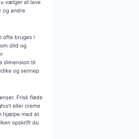
 vælger at lave
r og andre
 ofte bruges i
som dild og
er
 dimension til
eddike og sennep
enser. Frisk fløde
hurt eller creme
an hjælpe med at
ken opskrift du