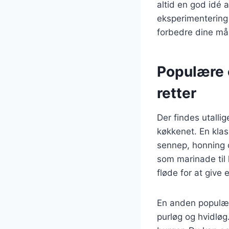
altid en god idé a
eksperimentering
forbedre dine mål
Populære o
retter
Der findes utallig
køkkenet. En klas
sennep, honning o
som marinade til 
fløde for at give 
En anden populær 
purløg og hvidløg.