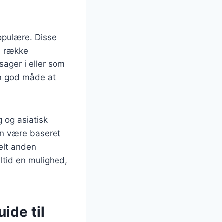
opulære. Disse
n række
sager i eller som
en god måde at
 og asiatisk
an være baseret
helt anden
altid en mulighed,
ide til