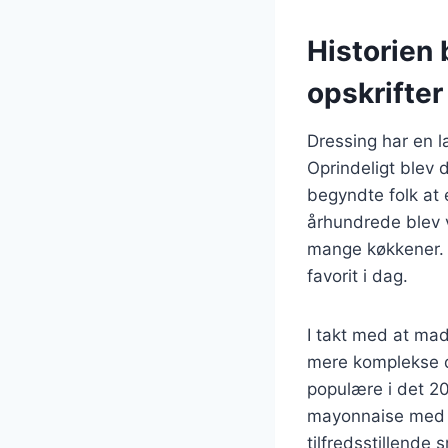
Historien 
opskrifter
Dressing har en la
Oprindeligt blev 
begyndte folk at 
århundrede blev v
mange køkkener. D
favorit i dag.
I takt med at mad
mere komplekse d
populære i det 20
mayonnaise med fo
tilfredsstillende