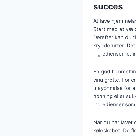
succes
At lave hjemmelav
Start med at væl
Derefter kan du t
krydderurter. Det
ingredienserne, 
En god tommelfinge
vinaigrette. For
mayonnaise for at
honning eller su
ingredienser som 
Når du har lavet 
køleskabet. De fl