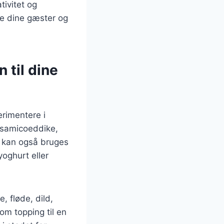
tivitet og
re dine gæster og
 til dine
erimentere i
alsamicoeddike,
g kan også bruges
oghurt eller
 fløde, dild,
som topping til en