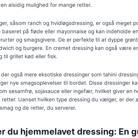
l en alsidig mulighed for mange retter.
er, såsom ranch og hvidløgsdressing, er også meget p
e baseret på fløde eller mayonnaise og kan indeholde e
erurter og smagsgivere. De er perfekte til at dyppe grønt
andwich og burgere. En cremet dressing kan også være 
til grillet kød eller fisk.
der også mere eksotiske dressinger som tahini dressing
nger nye smagsoplevelser til bordet. Disse dressinger k
om sesamfrø, sojasauce eller ingefær, hvilket giver en 
e retter. Uanset hvilken type dressing du vælger, er der 
 smag og de retter, du serverer.
r du hjemmelavet dressing: En gu