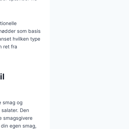
tionelle
 nødder som basis
anset hvilken type
 ret fra
il
ke smag og
l salater. Den
ige smagsgivere
r din egen smag,