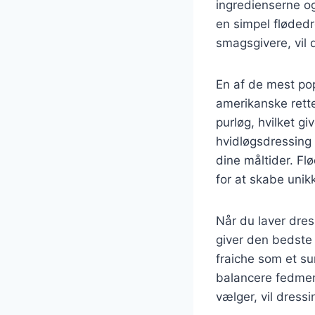
ingredienserne o
en simpel fløded
smagsgivere, vil d
En af de mest pop
amerikanske rett
purløg, hvilket g
hvidløgsdressing 
dine måltider. Fl
for at skabe uni
Når du laver dress
giver den bedste
fraiche som et su
balancere fedmen
vælger, vil dressi