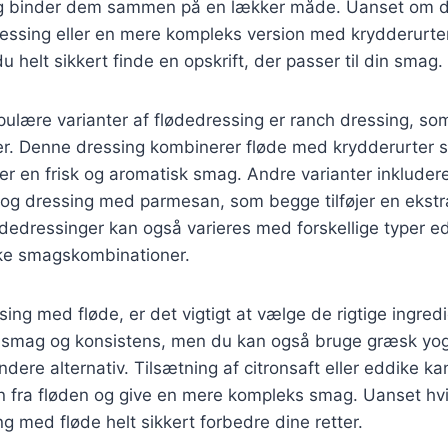
g binder dem sammen på en lækker måde. Uanset om du
ressing eller en mere kompleks version med krydderurte
u helt sikkert finde en opskrift, der passer til din smag.
ulære varianter af flødedressing er ranch dressing, som
er. Denne dressing kombinerer fløde med krydderurter 
iver en frisk og aromatisk smag. Andre varianter inkluder
og dressing med parmesan, som begge tilføjer en ekstra
ødedressinger kan også varieres med forskellige typer 
kke smagskombinationer.
ing med fløde, er det vigtigt at vælge de rigtige ingredi
 smag og konsistens, men du kan også bruge græsk yog
ndere alternativ. Tilsætning af citronsaft eller eddike k
 fra fløden og give en mere kompleks smag. Uanset hvil
ng med fløde helt sikkert forbedre dine retter.