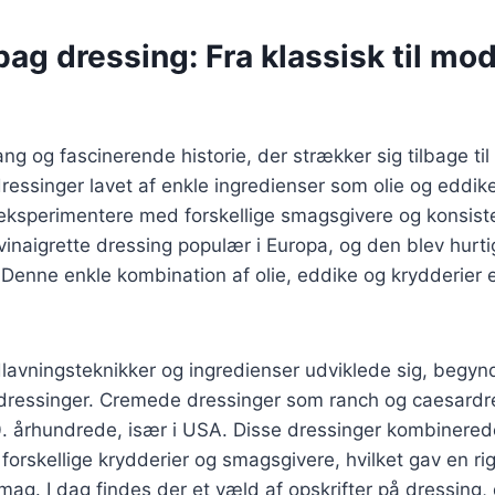
bag dressing: Fra klassisk til mo
ng og fascinerende historie, der strækker sig tilbage til
dressinger lavet af enkle ingredienser som olie og eddi
eksperimentere med forskellige smagsgivere og konsisten
inaigrette dressing populær i Europa, og den blev hurtig
enne enkle kombination af olie, eddike og krydderier e
lavningsteknikker og ingredienser udviklede sig, begynd
ressinger. Cremede dressinger som ranch og caesardr
. århundrede, især i USA. Disse dressinger kombinerede
rskellige krydderier og smagsgivere, hvilket gav en ri
 smag. I dag findes der et væld af opskrifter på dressing