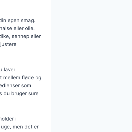
 din egen smag.
ise eller olie.
dike, sennep eller
justere
u laver
t mellem fløde og
redienser som
s du bruger sure
older i
n uge, men det er