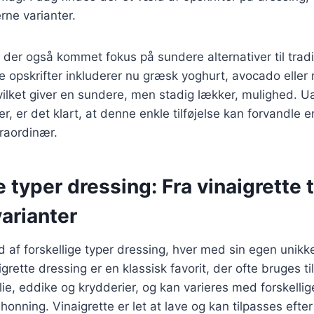
rne varianter.
r der også kommet fokus på sundere alternativer til tradi
e opskrifter inkluderer nu græsk yoghurt, avocado eller
vilket giver en sundere, men stadig lækker, mulighed. U
, er det klart, at denne enkle tilføjelse kan forvandle en
traordinær.
e typer dressing: Fra vinaigrette t
arianter
d af forskellige typer dressing, hver med sin egen unik
rette dressing er en klassisk favorit, der ofte bruges ti
olie, eddike og krydderier, og kan varieres med forskell
honning. Vinaigrette er let at lave og kan tilpasses efte