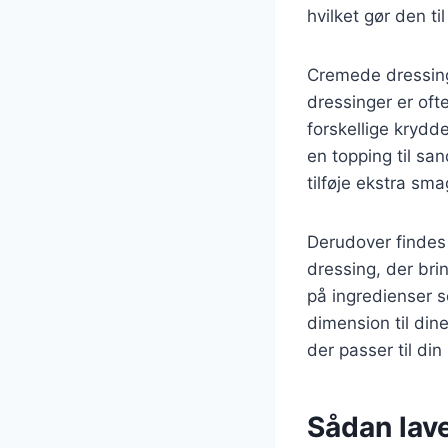
hvilket gør den ti
Cremede dressing
dressinger er oft
forskellige krydd
en topping til s
tilføje ekstra smag 
Derudover findes 
dressing, der bri
på ingredienser s
dimension til din
der passer til din
Sådan lave