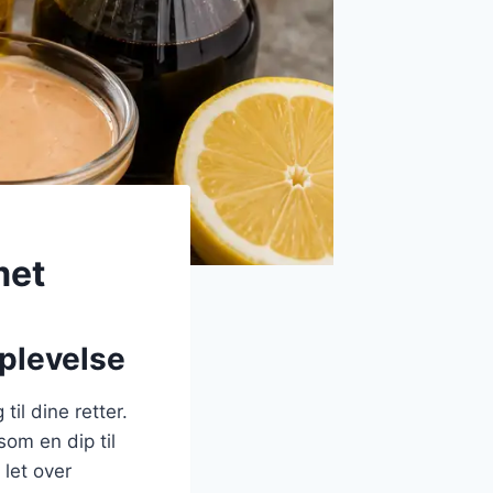
met
plevelse
il dine retter.
som en dip til
 let over