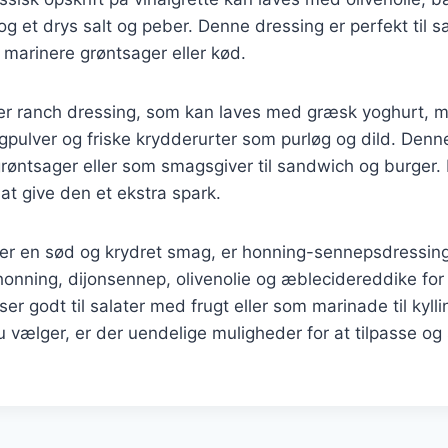
g et drys salt og peber. Denne dressing er perfekt til s
t marinere grøntsager eller kød.
 er ranch dressing, som kan laves med græsk yoghurt, 
øgpulver og friske krydderurter som purløg og dild. Denn
 grøntsager eller som smagsgiver til sandwich og burger
for at give den et ekstra spark.
ker en sød og krydret smag, er honning-sennepsdressing
onning, dijonsennep, olivenolie og æblecidereddike for
er godt til salater med frugt eller som marinade til kyll
du vælger, er der uendelige muligheder for at tilpasse o