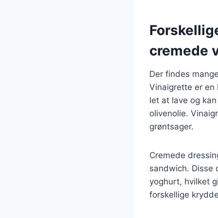
Forskellig
cremede v
Der findes mange
Vinaigrette er en 
let at lave og ka
olivenolie. Vinai
grøntsager.
Cremede dressinge
sandwich. Disse d
yoghurt, hvilket 
forskellige krydd