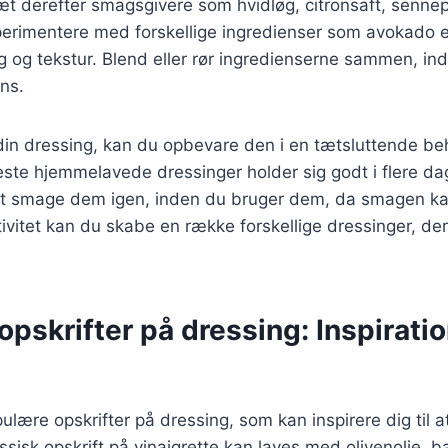
t derefter smagsgivere som hvidløg, citronsaft, sennep e
erimentere med forskellige ingredienser som avokado el
ag og tekstur. Blend eller rør ingredienserne sammen, ind
ns.
din dressing, kan du opbevare den i en tætsluttende beh
este hjemmelavede dressinger holder sig godt i flere da
 at smage dem igen, inden du bruger dem, da smagen k
tivitet kan du skabe en række forskellige dressinger, der
pskrifter på dressing: Inspiration
lære opskrifter på dressing, som kan inspirere dig til 
assisk opskrift på vinaigrette kan laves med olivenolie, 