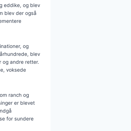
og eddike, og blev
om blev der også
lementere
nationer, og
 århundrede, blev
r og andre retter.
ge, voksede
 som ranch og
inger er blevet
undgå
sse for sundere