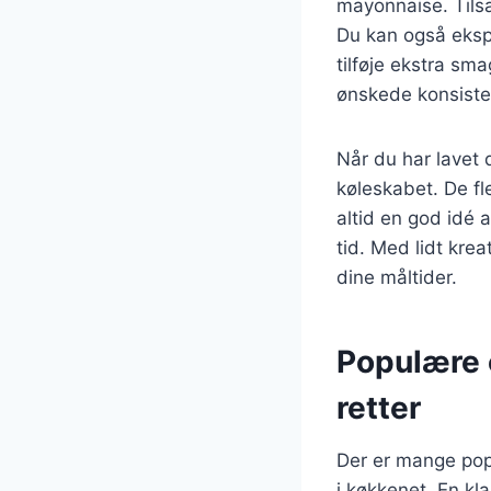
mayonnaise. Tilsæ
Du kan også eksp
tilføje ekstra sm
ønskede konsiste
Når du har lavet 
køleskabet. De fl
altid en god idé
tid. Med lidt krea
dine måltider.
Populære o
retter
Der er mange popu
i køkkenet. En kl