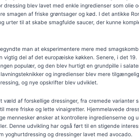
for dressing blev lavet med enkle ingredienser som olie 
edre smagen af friske grøntsager og kød. I det antikke R
og urter til at skabe smagfulde saucer, der kunne komp
begyndte man at eksperimentere mere med smagskombi
n vigtig del af det europæiske køkken. Senere, i det 19.
ingen populær, og den blev hurtigt en grundpille i salate
lavningsteknikker og ingredienser blev mere tilgængeli
ressing, og nye opskrifter blev udviklet.
et væld af forskellige dressinger, fra cremede varianter
til mere friske og lette vinaigretter. Hjemmelavede dress
ge mennesker ønsker at kontrollere ingredienserne og 
er. Denne udvikling har også ført til en stigende intere
som yoghurtdressing og dressinger lavet med avocado.