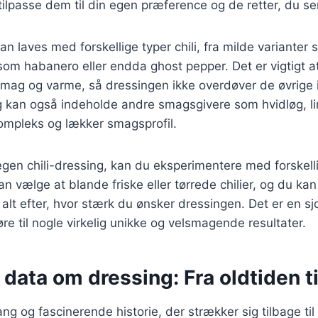
ilpasse dem til din egen præference og de retter, du se
an laves med forskellige typer chili, fra milde varianter 
om habanero eller endda ghost pepper. Det er vigtigt at
mag og varme, så dressingen ikke overdøver de øvrige 
g kan også indeholde andre smagsgivere som hvidløg, li
kompleks og lækker smagsprofil.
egen chili-dressing, kan du eksperimentere med forskell
n vælge at blande friske eller tørrede chilier, og du kan
alt efter, hvor stærk du ønsker dressingen. Det er en sj
øre til nogle virkelig unikke og velsmagende resultater.
 data om dressing: Fra oldtiden t
ng og fascinerende historie, der strækker sig tilbage til