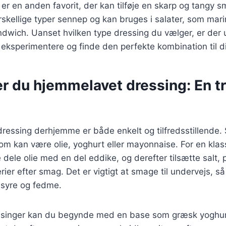
r en anden favorit, der kan tilføje en skarp og tangy sma
skellige typer sennep og kan bruges i salater, som mar
ndwich. Uanset hvilken type dressing du vælger, er der u
 eksperimentere og finde den perfekte kombination til d
r du hjemmelavet dressing: En tri
dressing derhjemme er både enkelt og tilfredsstillende.
m kan være olie, yoghurt eller mayonnaise. For en klass
 dele olie med en del eddike, og derefter tilsætte salt,
rier efter smag. Det er vigtigt at smage til undervejs, s
syre og fedme.
singer kan du begynde med en base som græsk yoghurt