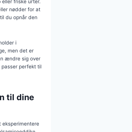
ller friske urter.
ler nødder for at
til du opnår den
older i
ge, men det er
an ændre sig over
 passer perfekt til
 til dine
at eksperimentere
balsamicoeddike,