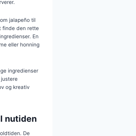
rverer.
som jalapeño til
 finde den rette
ingredienser. En
me eller honning
ige ingredienser
 justere
ov og kreativ
il nutiden
 oldtiden. De