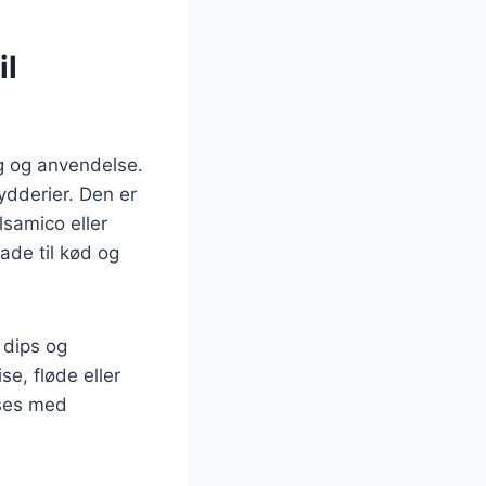
il
g og anvendelse.
rydderier. Den er
lsamico eller
nade til kød og
 dips og
e, fløde eller
sses med