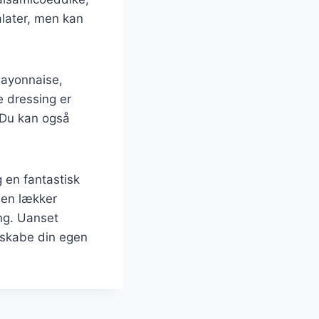
alater, men kan
mayonnaise,
e dressing er
. Du kan også
 en fantastisk
 en lækker
ing. Uanset
g skabe din egen