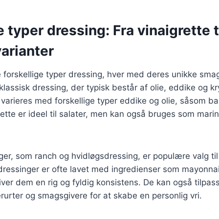
e typer dressing: Fra vinaigrette t
arianter
 forskellige typer dressing, hver med deres unikke sma
klassisk dressing, der typisk består af olie, eddike og k
n varieres med forskellige typer eddike og olie, såsom ba
grette er ideel til salater, men kan også bruges som mari
r, som ranch og hvidløgsdressing, er populære valg til
ressinger er ofte lavet med ingredienser som mayonnais
giver dem en rig og fyldig konsistens. De kan også tilpa
erurter og smagsgivere for at skabe en personlig vri.