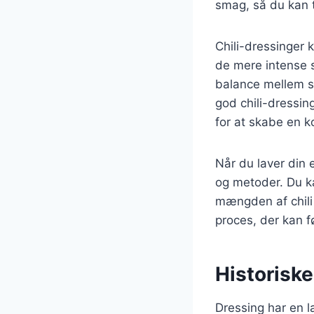
smag, så du kan t
Chili-dressinger k
de mere intense s
balance mellem s
god chili-dressin
for at skabe en 
Når du laver din 
og metoder. Du ka
mængden af chili 
proces, der kan f
Historiske
Dressing har en la