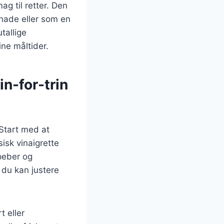
g til retter. Den
inade eller som en
tallige
ine måltider.
n-for-trin
 Start med at
isk vinaigrette
 peber og
å du kan justere
 eller