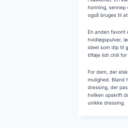
honning, sennep o
også bruges til a
En anden favorit
hvidløgspulver, l
ideel som dip til
tilføje lidt chili 
For dem, der els
mulighed. Bland h
dressing, der pass
hvilken opskrift 
unikke dressing.