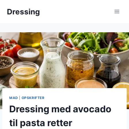
Fortsæt
Dressing
til
indhold
MAD
|
OPSKRIFTER
Dressing med avocado
til pasta retter