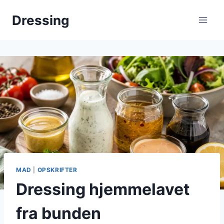
Fortsæt
Dressing
til
indhold
MAD
|
OPSKRIFTER
Dressing hjemmelavet
fra bunden