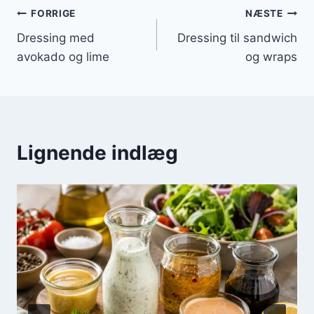
Indlægsnavigation
FORRIGE
NÆSTE
Dressing med
Dressing til sandwich
avokado og lime
og wraps
Lignende indlæg