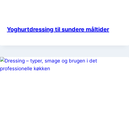
Yoghurtdressing til sundere måltider