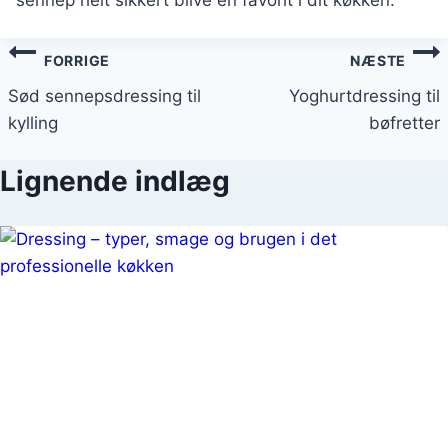
sennep helt sikkert blive en favorit i dit køkken.
Indlægsnavigation
FORRIGE
NÆSTE
Sød sennepsdressing til
Yoghurtdressing til
kylling
bøfretter
Lignende indlæg