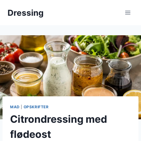
Fortsæt
Dressing
til
indhold
MAD
|
OPSKRIFTER
Citrondressing med
flødeost