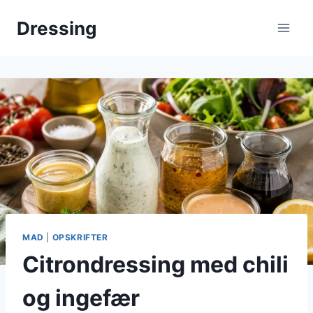
Fortsæt
Dressing
til
indhold
MAD
|
OPSKRIFTER
Citrondressing med chili
og ingefær