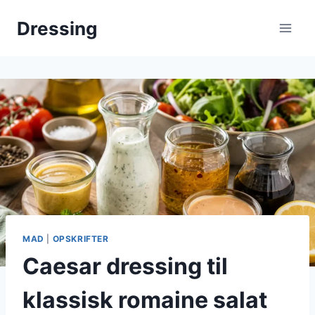
Fortsæt
Dressing
til
indhold
MAD
|
OPSKRIFTER
Caesar dressing til
klassisk romaine salat