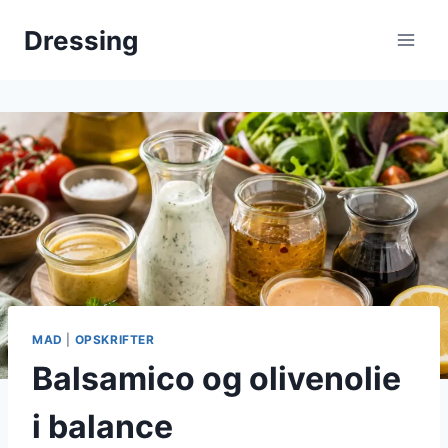
Fortsæt
Dressing
til
indhold
MAD
|
OPSKRIFTER
Balsamico og olivenolie
i balance