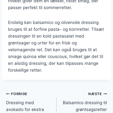
hvilket giver dem en lækker, ristet smag, der
passer perfekt til sommerretter.
Endelig kan balsamico og olivenolie dressing
bruges til at forfine pasta- og kornretter. Tilsæt
dressingen til en kold pastasalat med
grøntsager og urter for en frisk og
velsmagende ret. Det kan også bruges til at
smage quinoa eller couscous, hvilket gør det til
en alsidig dressing, der kan tilpasses mange
forskellige retter.
Indlægsnavigation
FORRIGE
NÆSTE
Dressing med
Balsamico dressing til
avokado for ekstra
grøntsagsretter