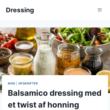
Fortsæt
Dressing
til
indhold
MAD
|
OPSKRIFTER
Balsamico dressing med
et twist af honning