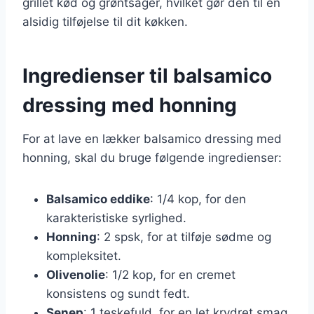
grillet kød og grøntsager, hvilket gør den til en
alsidig tilføjelse til dit køkken.
Ingredienser til balsamico
dressing med honning
For at lave en lækker balsamico dressing med
honning, skal du bruge følgende ingredienser:
Balsamico eddike
: 1/4 kop, for den
karakteristiske syrlighed.
Honning
: 2 spsk, for at tilføje sødme og
kompleksitet.
Olivenolie
: 1/2 kop, for en cremet
konsistens og sundt fedt.
Senep
: 1 teskefuld, for en let krydret smag.